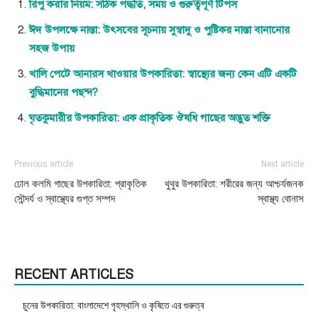
রিপু করার নিয়ম: সঠিক পদ্ধতি, সময় ও গুরুত্বপূর্ণ টিপস
ঈদ উপলক্ষে নাস্তা: উৎসবের সূচনায় সুস্বাদু ও পুষ্টিকর নাস্তা বানানোর
সহজ উপায়
খালি পেটে আনারস খাওয়ার উপকারিতা: স্বাস্থ্যের জন্য কেন এটি একটি
বুদ্ধিমানের পছন্দ?
ঘৃতকুমারীর উপকারিতা: এক প্রাকৃতিক ঔষধি গাছের অদ্ভুত শক্তি
Previous article
Next article
ঢোল কলমি গাছের উপকারিতা: প্রাকৃতিক
থুথুর উপকারিতা: শরীরের জন্য আশ্চর্যজনক
সৌন্দর্য ও স্বাস্থ্যের গুপ্ত সম্পদ
স্বাস্থ্য বোনাস
RECENT ARTICLES
চুনের উপকারিতা: বাংলাদেশে গৃহস্থালি ও কৃষিতে এর গুরুত্ব