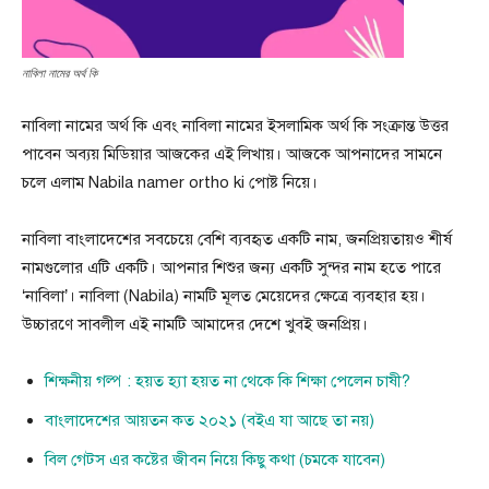
নাবিলা নামের অর্থ কি
নাবিলা নামের অর্থ কি এবং নাবিলা নামের ইসলামিক অর্থ কি সংক্রান্ত উত্তর
পাবেন অব্যয় মিডিয়ার আজকের এই লিখায়। আজকে আপনাদের সামনে
চলে এলাম Nabila namer ortho ki পোষ্ট নিয়ে।
নাবিলা বাংলাদেশের সবচেয়ে বেশি ব্যবহৃত একটি নাম, জনপ্রিয়তায়ও শীর্ষ
নামগুলোর এটি একটি। আপনার শিশুর জন্য একটি সুন্দর নাম হতে পারে
‘নাবিলা’। নাবিলা (Nabila) নামটি মূলত মেয়েদের ক্ষেত্রে ব্যবহার হয়।
উচ্চারণে সাবলীল এই নামটি আমাদের দেশে খুবই জনপ্রিয়।
শিক্ষনীয় গল্প : হয়ত হ্যা হয়ত না থেকে কি শিক্ষা পেলেন চাষী?
বাংলাদেশের আয়তন কত ২০২১ (বইএ যা আছে তা নয়)
বিল গেটস এর কষ্টের জীবন নিয়ে কিছু কথা (চমকে যাবেন)