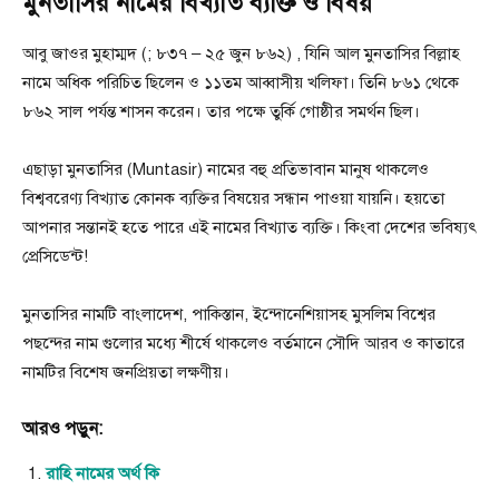
মুনতাসির নামের বিখ্যাত ব্যক্তি ও বিষয়
আবু জাওর মুহাম্মদ (; ৮৩৭ – ২৫ জুন ৮৬২) , যিনি আল মুনতাসির বিল্লাহ
নামে অধিক পরিচিত ছিলেন ও ১১তম আব্বাসীয় খলিফা। তিনি ৮৬১ থেকে
৮৬২ সাল পর্যন্ত শাসন করেন। তার পক্ষে তুর্কি গোষ্ঠীর সমর্থন ছিল।
এছাড়া মুনতাসির (Muntasir) নামের বহু প্রতিভাবান মানুষ থাকলেও
বিশ্ববরেণ্য বিখ্যাত কোনক ব্যক্তির বিষয়ের সন্ধান পাওয়া যায়নি। হয়তো
আপনার সন্তানই হতে পারে এই নামের বিখ্যাত ব্যক্তি। কিংবা দেশের ভবিষ্যৎ
প্রেসিডেন্ট!
মুনতাসির নামটি বাংলাদেশ, পাকিস্তান, ইন্দোনেশিয়াসহ মুসলিম বিশ্বের
পছন্দের নাম গুলাের মধ্যে শীর্ষে থাকলেও বর্তমানে সৌদি আরব ও কাতারে
নামটির বিশেষ জনপ্রিয়তা লক্ষণীয়।
আরও পড়ুন:
রাহি নামের অর্থ কি