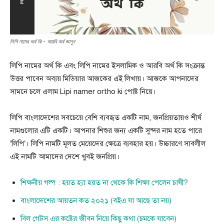
লিপি নামের অর্থ কি - আরবি অর্থ জানুন
লিপি নামের অর্থ কি এবং লিপি নামের ইসলামিক ও আরবি অর্থ কি সংক্রান্ত
উত্তর পাবেন অব্যয় মিডিয়ার আজকের এই লিখায়। আজকে আপনাদের
সামনে চলে এলাম Lipi namer ortho ki পোষ্ট নিয়ে।
লিপি বাংলাদেশের সবচেয়ে বেশি ব্যবহৃত একটি নাম, জনপ্রিয়তায়ও শীর্ষ
নামগুলোর এটি একটি। আপনার শিশুর জন্য একটি সুন্দর নাম হতে পারে
‘লিপি’। লিপি নামটি মূলত মেয়েদের ক্ষেত্রে ব্যবহার হয়। উচ্চারণে সাবলীল
এই নামটি আমাদের দেশে খুবই জনপ্রিয়।
শিক্ষনীয় গল্প : হয়ত হ্যা হয়ত না থেকে কি শিক্ষা পেলেন চাষী?
বাংলাদেশের আয়তন কত ২০২১ (বইএ যা আছে তা নয়)
বিল গেটস এর কষ্টের জীবন নিয়ে কিছু কথা (চমকে যাবেন)