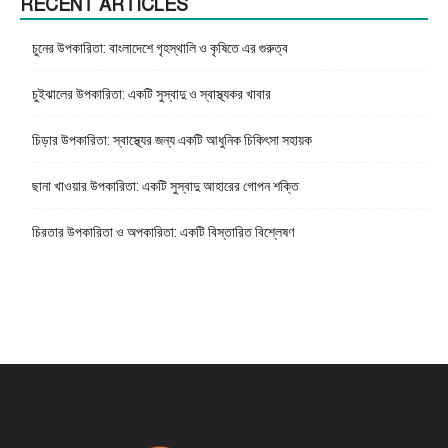
RECENT ARTICLES
চুনের উপকারিতা: বাংলাদেশে গৃহস্থালি ও কৃষিতে এর গুরুত্ব
চুইঝালের উপকারিতা: একটি সুস্বাদু ও স্বাস্থ্যকর খাবার
চিড়ার উপকারিতা: স্বাস্থ্যের জন্য একটি আধুনিক চিকিৎসা সহায়ক
ছানা খাওয়ার উপকারিতা: একটি সুস্বাদু আহারের গোপন শক্তি
চিরতার উপকারিতা ও অপকারিতা: একটি বিস্তারিত বিশ্লেষণ