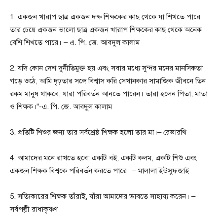
1. একজন খারাপ ছাত্র একজন দক্ষ শিক্ষকের কাছ থেকে যা শিখতে পারে
তার চেয়ে একজন ভালো ছাত্র একজন খারাপ শিক্ষকের কাছ থেকে অনেক
বেশি শিখতে পারে। – এ. পি. জে. আবদুল কালাম
2. যদি কোন দেশ দুর্নীতিমুক্ত হয় এবং সবার মধ্যে সুন্দর মনের মানসিকতা
গড়ে ওঠে, আমি দৃঢ়তার সঙ্গে বিশ্বাস করি সেখানকার সামাজিক জীবনে তিন
রকম মানুষ থাকবে, যারা পরিবর্তন আনতে পারেন। তারা হলেন পিতা, মাতা
ও শিক্ষক।”-এ. পি. জে. আবদুল কালাম
3. প্রতিটি শিশুর জন্য তার সর্বশ্রেষ্ঠ শিক্ষক হলো তার মা।– রেভারথি
4. আমাদের মনে রাখতে হবে: একটি বই, একটি কলম, একটি শিশু এবং
একজন শিক্ষক বিশ্বকে পরিবর্তন করতে পারে। – মালালা ইউসুফজাই
5. সত্যিকারের শিক্ষক তাঁরাই, যাঁরা আমাদের ভাবতে সাহায্য করেন। –
সর্বপল্লী রাধাকৃষ্ণণ