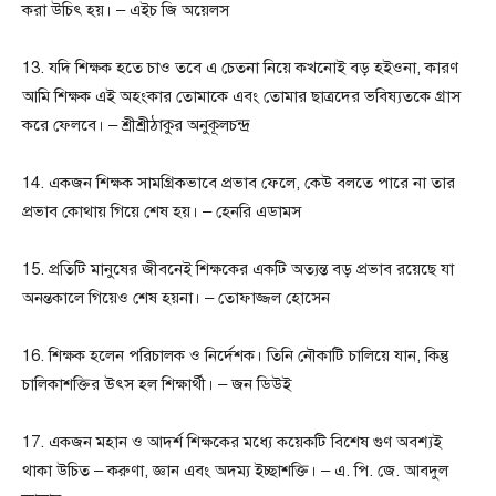
করা উচিৎ হয়। – এইচ জি অয়েলস
13. যদি শিক্ষক হতে চাও তবে এ চেতনা নিয়ে কখনোই বড় হইওনা, কারণ
আমি শিক্ষক এই অহংকার তোমাকে এবং তোমার ছাত্রদের ভবিষ্যতকে গ্রাস
করে ফেলবে। – শ্রীশ্রীঠাকুর অনুকূলচন্দ্র
14. একজন শিক্ষক সামগ্রিকভাবে প্রভাব ফেলে, কেউ বলতে পারে না তার
প্রভাব কোথায় গিয়ে শেষ হয়। – হেনরি এডামস
15. প্রতিটি মানুষের জীবনেই শিক্ষকের একটি অত্যন্ত বড় প্রভাব রয়েছে যা
অনন্তকালে গিয়েও শেষ হয়না। – তোফাজ্জল হোসেন
16. শিক্ষক হলেন পরিচালক ও নির্দেশক। তিনি নৌকাটি চালিয়ে যান, কিন্তু
চালিকাশক্তির উৎস হল শিক্ষার্থী। – জন ডিউই
17. একজন মহান ও আদর্শ শিক্ষকের মধ্যে কয়েকটি বিশেষ গুণ অবশ্যই
থাকা উচিত – করুণা, জ্ঞান এবং অদম্য ইচ্ছাশক্তি। – এ. পি. জে. আবদুল