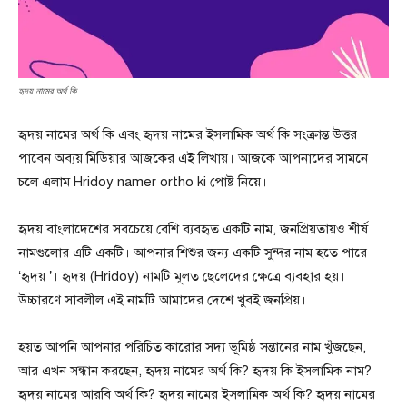
হৃদয় নামের অর্থ কি
হৃদয় নামের অর্থ কি এবং হৃদয় নামের ইসলামিক অর্থ কি সংক্রান্ত উত্তর
পাবেন অব্যয় মিডিয়ার আজকের এই লিখায়। আজকে আপনাদের সামনে
চলে এলাম Hridoy namer ortho ki পোষ্ট নিয়ে।
হৃদয় বাংলাদেশের সবচেয়ে বেশি ব্যবহৃত একটি নাম, জনপ্রিয়তায়ও শীর্ষ
নামগুলোর এটি একটি। আপনার শিশুর জন্য একটি সুন্দর নাম হতে পারে
‘হৃদয় ’। হৃদয় (Hridoy) নামটি মূলত ছেলেদের ক্ষেত্রে ব্যবহার হয়।
উচ্চারণে সাবলীল এই নামটি আমাদের দেশে খুবই জনপ্রিয়।
হয়ত আপনি আপনার পরিচিত কারোর সদ্য ভূমিষ্ঠ সন্তানের নাম খুঁজছেন,
আর এখন সন্ধান করছেন, হৃদয় নামের অর্থ কি? হৃদয় কি ইসলামিক নাম?
হৃদয় নামের আরবি অর্থ কি? হৃদয় নামের ইসলামিক অর্থ কি? হৃদয় নামের