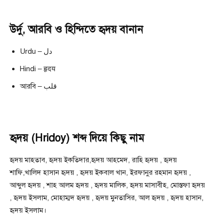
উর্দু, আরবি ও হিন্দিতে হৃদয় বানান
Urdu – دل
Hindi – हृदय
আরবি – قلب
হৃদয় (Hridoy) শব্দ দিয়ে কিছু নাম
হৃদয় মাহতাব, হৃদয় ইকতিদার,হৃদয় আহমেদ, রাহি হৃদয় , হৃদয়
শাফি,খালিদ হাসান হৃদয় , হৃদয় ইকবাল খান, ইরফানুর রহমান হৃদয় ,
আব্দুল হৃদয় , শাহ আলম হৃদয় , হৃদয় মালিক, হৃদয় মাসাবীহ, মোস্তফা হৃদয়
, হৃদয় ইসলাম, মোহাম্মদ হৃদয় , হৃদয় মুনতাসির, আল হৃদয় , হৃদয় হাসান,
হৃদয় ইসলাম।