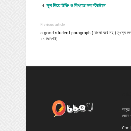
সুখ নিয়ে উক্তি ও বিখ্যাত সব স্ট্যাটাস
Previous article
a good student paragraph ( বাংলা অর্থ সহ ) মুখস্ত হব
১০ মিনিটেই
AB
অব্যয় ম
দেয়ার 
Cont