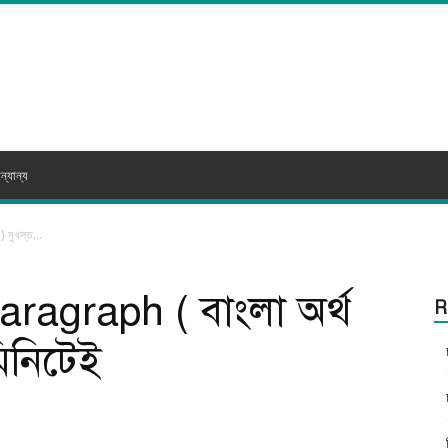
ন্যান্য
 মুখস্ত...
aragraph ( বাংলা অর্থ
R
মিনিটেই
itter
WhatsApp