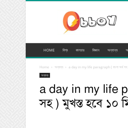
অব্যয়
মিডিয়া
HOME
বিশ্ব
কালচার
বিজ্ঞান
অন্যান্য
অ
Home
অন্যান্য
a day in my life paragraph ( বাংলা অর্থ সহ )
অন্যান্য
a day in my life p
সহ ) মুখস্ত হবে ১০ 
Facebook
Tw
Share