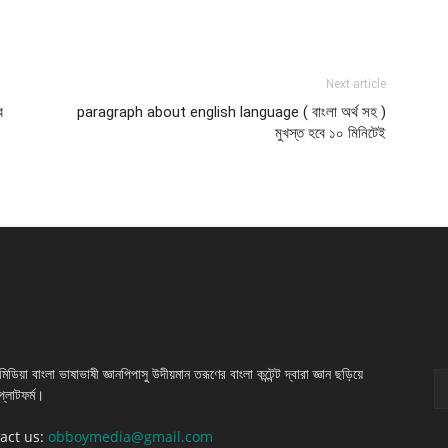
Next article
ে
paragraph about english language ( বাংলা অর্থ সহ )
মুখস্ত হবে ১০ মিনিটেই
OUT US
F
িডিয়া বাংলা ভাষাভাষী জ্ঞানপিপাসু উদীয়মান তরূণের বাংলা কন্টেন্ট দ্বারা জ্ঞান ছড়িয়ে
প্লাটফর্ম।
act us:
obboymedia@gmail.com