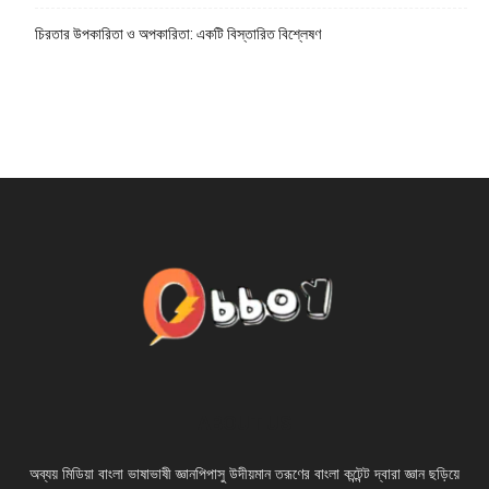
চিরতার উপকারিতা ও অপকারিতা: একটি বিস্তারিত বিশ্লেষণ
ABOUT US
অব্যয় মিডিয়া বাংলা ভাষাভাষী জ্ঞানপিপাসু উদীয়মান তরূণের বাংলা কন্টেন্ট দ্বারা জ্ঞান ছড়িয়ে