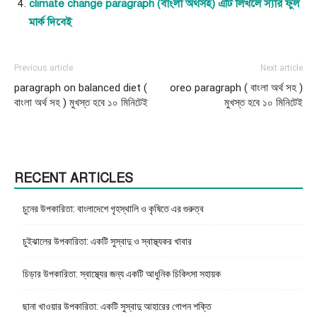
climate change paragraph (বাংলা অর্থসহ) এটি লিখলে স্যার ফুল
মার্ক দিবেই
Previous article
Next article
paragraph on balanced diet (
oreo paragraph ( বাংলা অর্থ সহ )
বাংলা অর্থ সহ ) মুখস্ত হবে ১০ মিনিটেই
মুখস্ত হবে ১০ মিনিটেই
RECENT ARTICLES
চুনের উপকারিতা: বাংলাদেশে গৃহস্থালি ও কৃষিতে এর গুরুত্ব
চুইঝালের উপকারিতা: একটি সুস্বাদু ও স্বাস্থ্যকর খাবার
চিড়ার উপকারিতা: স্বাস্থ্যের জন্য একটি আধুনিক চিকিৎসা সহায়ক
ছানা খাওয়ার উপকারিতা: একটি সুস্বাদু আহারের গোপন শক্তি