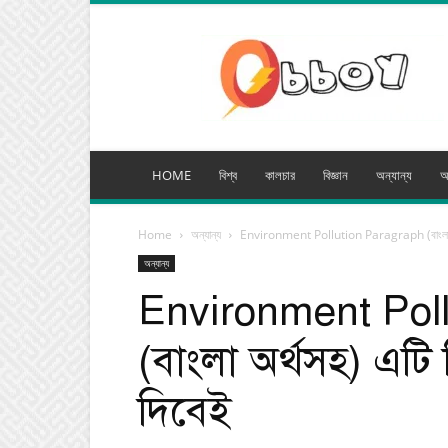
অব্যয়
মিডিয়া
HOME
বিশ্ব
কালচার
বিজ্ঞান
অন্যান্য
অ
Home
অন্যান্য
Environment Pollution Paragraph (বাংলা অর্থস
অন্যান্য
Environment Pol
(বাংলা অর্থসহ) এটি 
দিবেই