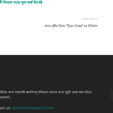
 লিখলে স্যার ফুল মার্ক দিবেই
Next article
মানব সৃষ্টির বিস্ময় “চিচেন ইতজা”এর ইতিহাস
OUT US
F
িডিয়া বাংলা ভাষাভাষী জ্ঞানপিপাসু উদীয়মান তরূণের বাংলা কন্টেন্ট দ্বারা জ্ঞান ছড়িয়ে
প্লাটফর্ম।
act us:
obboymedia@gmail.com