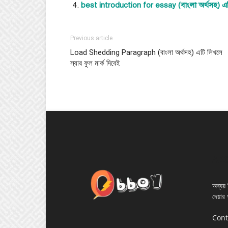
best introduction for essay (বাংলা অর্থসহ) এটি
Previous article
Load Shedding Paragraph (বাংলা অর্থসহ) এটি লিখলে
স্যার ফুল মার্ক দিবেই
AB
অব্যয় ম
দেয়ার 
Cont