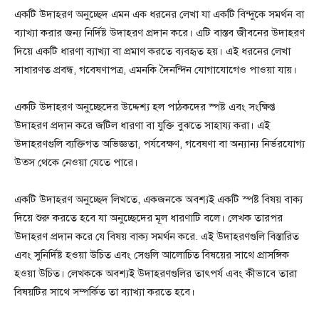
একটি উদাহরণ অনুচ্ছেদ এমন এক ধরনের লেখা যা একটি বিন্দুকে সমর্থন বা
ব্যাখ্যা করার জন্য নির্দিষ্ট উদাহরণ প্রদান করে। এটি বাস্তব জীবনের উদাহরণ
দিয়ে একটি ধারণা ব্যাখ্যা বা প্রমাণ করতে ব্যবহৃত হয়। এই ধরনের লেখা
সাধারণত প্রবন্ধ, গবেষণাপত্র, এমনকি দৈনন্দিন যোগাযোগেও পাওয়া যায়।
একটি উদাহরণ অনুচ্ছেদের উদ্দেশ্য হল পাঠকদের স্পষ্ট এবং সংক্ষিপ্ত
উদাহরণ প্রদান করে জটিল ধারণা বা যুক্তি বুঝতে সাহায্য করা। এই
উদাহরণগুলি ব্যক্তিগত অভিজ্ঞতা, পর্যবেক্ষণ, গবেষণা বা অন্যান্য নির্ভরযোগ্য
উত্স থেকে নেওয়া যেতে পারে।
একটি উদাহরণ অনুচ্ছেদ লিখতে, একজনকে অবশ্যই একটি স্পষ্ট বিষয় বাক্য
দিয়ে শুরু করতে হবে যা অনুচ্ছেদের মূল ধারণাটি বলে। লেখক তারপর
উদাহরণ প্রদান করে যে বিষয় বাক্য সমর্থন করে. এই উদাহরণগুলি বিস্তারিত
এবং সুনির্দিষ্ট হওয়া উচিত এবং সেগুলি আলোচিত বিষয়ের সাথে প্রাসঙ্গিক
হওয়া উচিত। লেখককে অবশ্যই উদাহরণগুলির তাৎপর্য এবং কীভাবে তারা
বিষয়টির সাথে সম্পর্কিত তা ব্যাখ্যা করতে হবে।