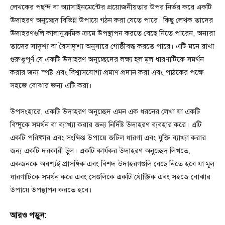
লেখকের পছন্দ বা অ্যাসাইনমেন্টের প্রয়োজনীয়তার উপর নির্ভর করে একটি
উদাহরণ অনুচ্ছেদ বিভিন্ন উপায়ে গঠন করা যেতে পারে। কিছু লেখক তাদের
উদাহরণগুলি কালানুক্রমিক ক্রমে উপস্থাপন করতে বেছে নিতে পারেন, অন্যরা
তাদের সাদৃশ্য বা বৈসাদৃশ্য অনুসারে গোষ্ঠীবদ্ধ করতে পারে। এটি মনে রাখা
গুরুত্বপূর্ণ যে একটি উদাহরণ অনুচ্ছেদের লক্ষ্য হল মূল ধারণাটিকে সমর্থন
করার জন্য স্পষ্ট এবং বিশ্বাসযোগ্য প্রমাণ প্রদান করা এবং পাঠকের পক্ষে
সহজে বোঝার জন্য এটি করা।
উপসংহারে, একটি উদাহরণ অনুচ্ছেদ এমন এক ধরনের লেখা যা একটি
বিন্দুকে সমর্থন বা ব্যাখ্যা করার জন্য নির্দিষ্ট উদাহরণ ব্যবহার করে। এটি
একটি পরিষ্কার এবং সংক্ষিপ্ত উপায়ে জটিল ধারণা এবং যুক্তি ব্যাখ্যা করার
জন্য একটি দরকারী টুল। একটি কার্যকর উদাহরণ অনুচ্ছেদ লিখতে,
একজনকে অবশ্যই প্রাসঙ্গিক এবং বিশদ উদাহরণগুলি বেছে নিতে হবে যা মূল
ধারণাটিকে সমর্থন করে এবং সেগুলিকে একটি যৌক্তিক এবং সহজে বোঝার
উপায়ে উপস্থাপন করতে হবে।
আরও পড়ুন: