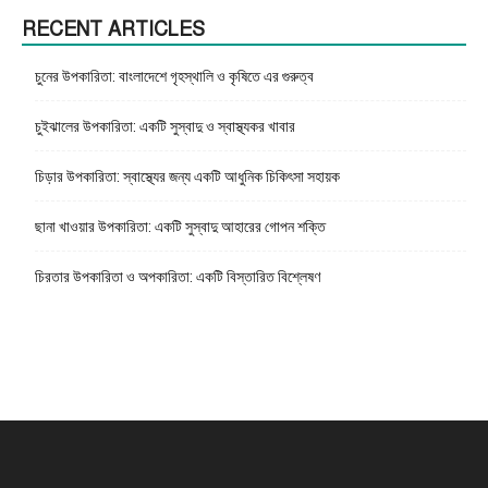
RECENT ARTICLES
চুনের উপকারিতা: বাংলাদেশে গৃহস্থালি ও কৃষিতে এর গুরুত্ব
চুইঝালের উপকারিতা: একটি সুস্বাদু ও স্বাস্থ্যকর খাবার
চিড়ার উপকারিতা: স্বাস্থ্যের জন্য একটি আধুনিক চিকিৎসা সহায়ক
ছানা খাওয়ার উপকারিতা: একটি সুস্বাদু আহারের গোপন শক্তি
চিরতার উপকারিতা ও অপকারিতা: একটি বিস্তারিত বিশ্লেষণ