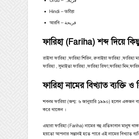
Urdu – فریحہ
Hindi – फरिहा
আরবি – فريحة
ফারিহা (Fariha) শব্দ দিয়ে কিছ
রাইসা ফারিহা ,ফারিহা শিরিন, রুবাইয়া ফারিহা ,ফারিহা ম
ফারিহা , সুমাইতা ফারিহা ,ফারিহা রিফা,ফারিহা মিম,ফা
ফারিহা নামের বিখ্যাত ব্যক্তি ও 
শবনম ফারিয়া (জন্ম: ৬ জানুয়ারি ১৯৯০) হলেন একজন বা
করে থাকেন ।
এছারা ফারিহা (Fariha) নামের বহু প্রতিভাবান মানুষ থাকল
হয়তো আপনার সন্তানই হতে পারে এই নামের বিখ্যাত ব্যক্তি।