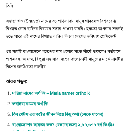
তিনি।
এছাড়া শুভ (Shuvo) নামের বহু প্রতিভাবান মানুষ থাকলেও বিশ্ববরেণ্য
বিখ্যাত কোন ব্যক্তির বিষয়ের সন্ধান পাওয়া যায়নি। হয়তো আপনার সন্তানই
হতে পারে এই নামের বিখ্যাত ব্যক্তি। কিংবা দেশের ভবিষ্যৎ প্রেসিডেন্ট!
শুভ নামটি বাংলাদেশে পছন্দের নাম গুলাের মধ্যে শীর্ষে থাকলেও বর্তমানে
পশ্চিমবঙ্গ, আসাম, ত্রিপুরা সহ সারাবিশ্বের বাংলাভাষী মানুষের মাঝে নামটির
বিশেষ জনপ্রিয়তা লক্ষণীয়।
আরও পড়ুন:
মারিয়া নামের অর্থ কি – Maria namer ortho ki
রুবাইয়া নামের অর্থ কি
বিল গেটস এর কষ্টের জীবন নিয়ে কিছু কথা (চমকে যাবেন)
বাংলাদেশের আয়তন কত? যেভাবে হলো ২,৪৭,৬৭৭ বর্গ কিঃমিঃ